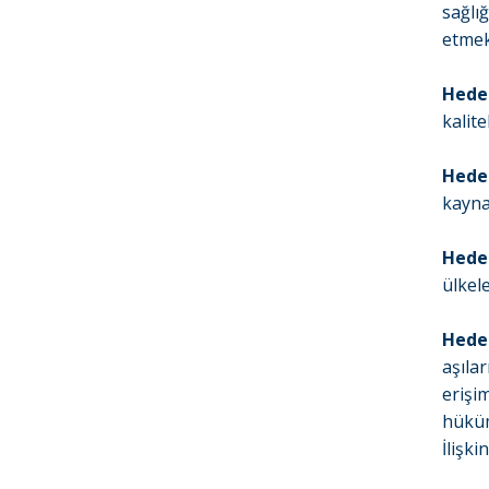
sağlı
etme
Hedef
kalite
Hedef
kayna
Hedef
ülkel
Hedef
aşılar
erişi
hüküm
İlişk