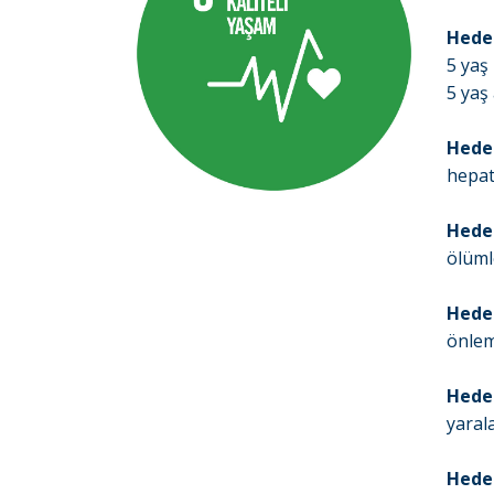
Hedef
5 yaş
5 yaş
Hedef
hepat
Hedef
ölümle
Hedef
önlem
Hedef
yaral
Hedef