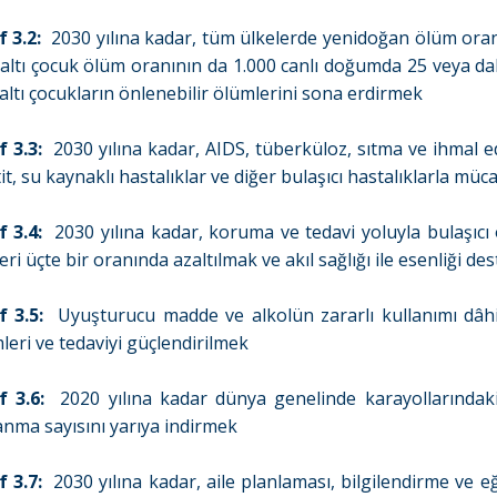
 3.2:
2030 yılına kadar, tüm ülkelerde yenidoğan ölüm oran
 altı çocuk ölüm oranının da 1.000 canlı doğumda 25 veya d
 altı çocukların önlenebilir ölümlerini sona erdirmek
 3.3:
2030 yılına kadar, AIDS, tüberküloz, sıtma ve ihmal edi
it, su kaynaklı hastalıklar ve diğer bulaşıcı hastalıklarla mü
 3.4:
2030 yılına kadar, koruma ve tedavi yoluyla bulaşıc
ri üçte bir oranında azaltılmak ve akıl sağlığı ile esenliği d
 3.5:
Uyuşturucu madde ve alkolün zararlı kullanımı dâhi
leri ve tedaviyi güçlendirilmek
 3.6:
2020 yılına kadar dünya genelinde karayollarındaki
anma sayısını yarıya indirmek
 3.7:
2030 yılına kadar, aile planlaması, bilgilendirme ve eğ