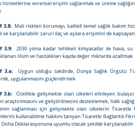
ğı hizmetlerine evrensel erişimi sağlanmak ve üreme sağlığın
k
 3.8:
Mali riskten korumayı, kaliteli temel sağlık bakım hizm
li ve karşılanabilir zaruri ilaç ve aşılara erişimini de kapsay
 3.9:
2030 yılına kadar tehlikeli kimyasallar ile hava, su
klanan ölüm ve hastalıkları kayda değer miktarda azaltmak
 3.a:
Uygun olduğu takdirde, Dünya Sağlık Örgütü Tüt
erde, uygulanmasını güçlendirmek
 3.b:
Özellikle gelişmekte olan ülkeleri etkileyen bulaşıcı 
ın araştırılmasını ve geliştirilmesini desteklemek, halk sağlı
minin sağlanması için gelişmekte olan ülkelerin Ticaretle 
lerini kullanabilme hakkını tanıyan Ticaretle Bağlantılı Fikr
in Doha Deklarasyonuna uyumlu olacak şekilde karşılanabilir za