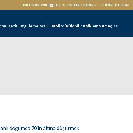
BIR FIKRIM VAR
GÖRÜŞ VE ÖNERILERINIZI BILDIRIN
İLETIŞIM
sal Katkı Uygulamaları
BM Sürdürülebilir Kalkınma Amaçları
canlı doğumda 70’in altına düşürmek