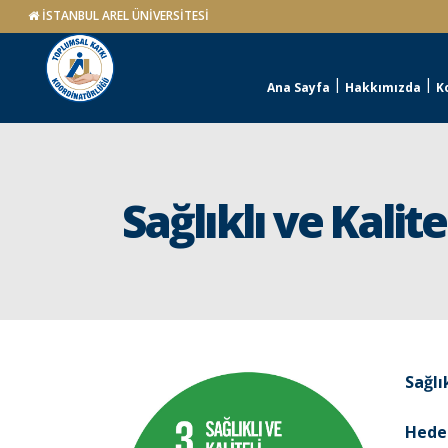
İSTANBUL AREL ÜNİVERSİTESİ
Ana Sayfa
Hakkımızda
K
Sağlıklı ve Kalit
Sağlı
Hedef